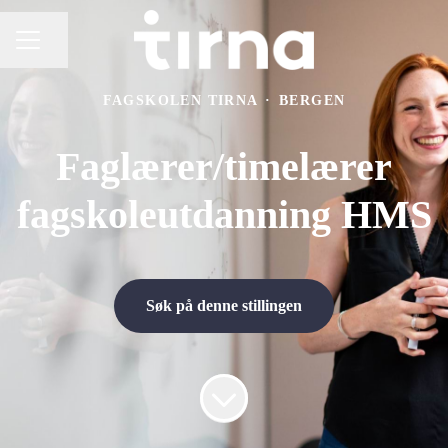
Del siden
KARRIEREMENY
FAGSKOLEN TIRNA
·
BERGEN
Faglærer/timelærer
fagskoleutdanning HMS
Søk på denne stillingen