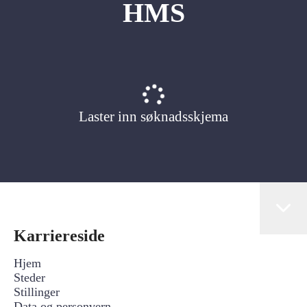
HMS
Laster inn søknadsskjema
Karriereside
Hjem
Steder
Stillinger
Data og personvern